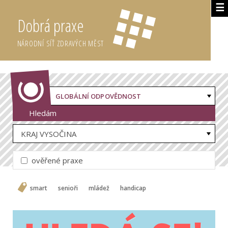
☰
Dobrá praxe
NÁRODNÍ SÍŤ ZDRAVÝCH MĚST
GLOBÁLNÍ ODPOVĚDNOST
Hledám
KRAJ VYSOČINA
ověřené praxe
smart
senioři
mládež
handicap