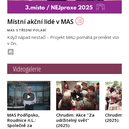
Místní akční lidé v MAS
MAS STŘEDNÍ POLABÍ
Když nápad nestačí – Projekt MALi pomáhá proměnit vizi
v čin..
Videogalerie
MAS Podřipsko,
Chrudim: Akce "Za
Chrudim: 
Roudnice n.L.:
udržitelný svět"
(2025)
Společně za
(2025)