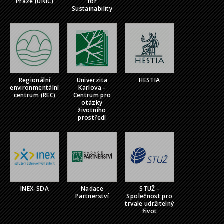
Praze (UNIC)
for
Sustainability
Regionální
Univerzita
HESTIA
environmentální
Karlova -
centrum (REC)
Centrum pro
otázky
životního
prostředí
INEX-SDA
Nadace
STUŽ -
Partnerství
Společnost pro
trvale udržitelný
život