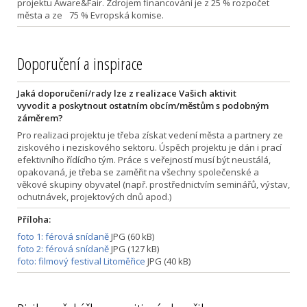
projektu Aware&Fair. Zdrojem financování je z 25 % rozpočet
města a ze 75 % Evropská komise.
Doporučení a inspirace
Jaká doporučení/rady lze z realizace Vašich aktivit
vyvodit a poskytnout ostatním obcím/městům s podobným
záměrem?
Pro realizaci projektu je třeba získat vedení města a partnery ze
ziskového i neziskového sektoru. Úspěch projektu je dán i prací
efektivního řídícího tým. Práce s veřejností musí být neustálá,
opakovaná, je třeba se zaměřit na všechny společenské a
věkové skupiny obyvatel (např. prostřednictvím seminářů, výstav,
ochutnávek, projektových dnů apod.)
Příloha:
foto 1: férová snídaně
JPG (60 kB)
foto 2: férová snídaně
JPG (127 kB)
foto: filmový festival Litoměřice
JPG (40 kB)