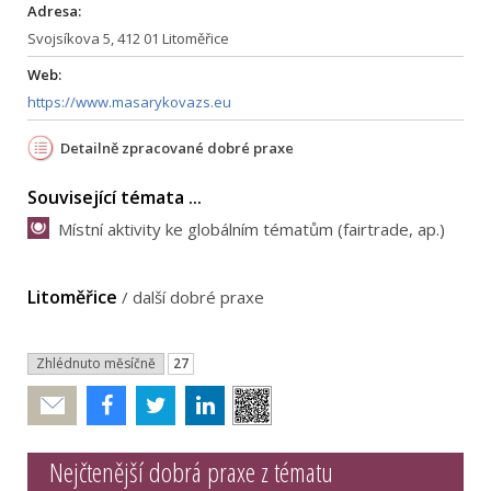
Adresa:
Svojsíkova 5, 412 01 Litoměřice
Web:
https://www.masarykovazs.eu
Detailně zpracované dobré praxe
Související témata ...
Místní aktivity ke globálním tématům (fairtrade, ap.)
Litoměřice
/
další dobré praxe
Zhlédnuto měsíčně
27
Poslat
Nejčtenější dobrá praxe z tématu