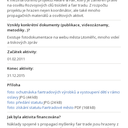
k mezinárodnímu projektu Aware & Fair, který je zaměřen právě
na osvětu Rozvojových cílů tisíciletí a fair tradu. Z rozpočtu
projektu je hrazen nejen koordinátor, ale také mnoho
propagačních materiálů a osvětových aktivit.
Vznikly konkrétní dokumenty (publikace, videozáznamy,
metodiky.. )?
Existuje fotodokumentace na webu města Litoměřic, mnoho videí
a tiskových zpráv
Začátek aktivity:
01.02.2011
Konec aktivity:
31.12.2015
Příloha
foto: ochutnávka fairtradových výrobků a vystoupení dětí v rámci
oslavy
JPG (44 kB)
foto: předání statutu
JPG (24 kB)
foto: získání statutu Fairtradové město
PDF (168 kB)
Jak byla aktivita financována?
Náklady spojené s propagací myšlenky fair trade jsou hrazeny z