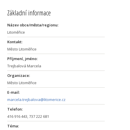
Základní informace
Název obce/města/regionu:
Litoměřice
Kontakt:
Město Litoměřice
Příjmení, jméno:
Trejbalová Marcela
Organizace:
Město Litoměřice
E-mail:
marcela.trejbalova@litomerice.cz
Telefon:
416 916 443, 737 222 681
Téma: