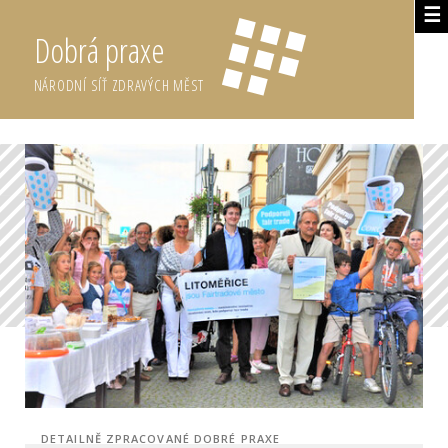
☰
Dobrá praxe
NÁRODNÍ SÍŤ ZDRAVÝCH MĚST
DETAILNĚ ZPRACOVANÉ DOBRÉ PRAXE