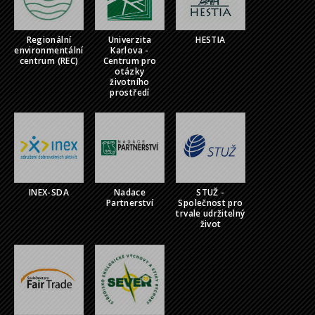
Regionální
Univerzita
HESTIA
environmentální
Karlova -
centrum (REC)
Centrum pro
otázky
životního
prostředí
INEX-SDA
Nadace
STUŽ -
Partnerství
Společnost pro
trvale udržitelný
život