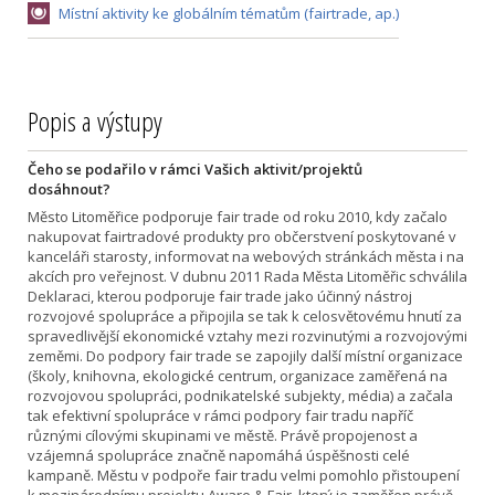
Místní aktivity ke globálním tématům (fairtrade, ap.)
Popis a výstupy
Čeho se podařilo v rámci Vašich aktivit/projektů
dosáhnout?
Město Litoměřice podporuje fair trade od roku 2010, kdy začalo
nakupovat fairtradové produkty pro občerstvení poskytované v
kanceláři starosty, informovat na webových stránkách města i na
akcích pro veřejnost. V dubnu 2011 Rada Města Litoměřic schválila
Deklaraci, kterou podporuje fair trade jako účinný nástroj
rozvojové spolupráce a připojila se tak k celosvětovému hnutí za
spravedlivější ekonomické vztahy mezi rozvinutými a rozvojovými
zeměmi. Do podpory fair trade se zapojily další místní organizace
(školy, knihovna, ekologické centrum, organizace zaměřená na
rozvojovou spolupráci, podnikatelské subjekty, média) a začala
tak efektivní spolupráce v rámci podpory fair tradu napříč
různými cílovými skupinami ve městě. Právě propojenost a
vzájemná spolupráce značně napomáhá úspěšnosti celé
kampaně. Městu v podpoře fair tradu velmi pomohlo přistoupení