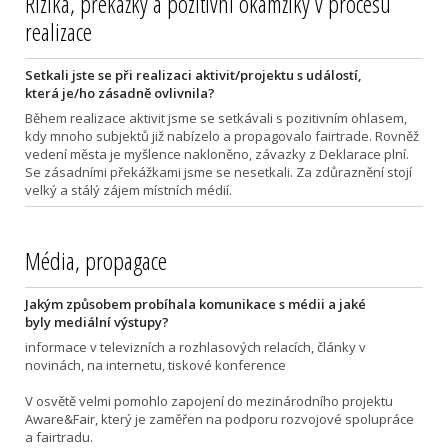
Rizika, překážky a pozitivní okamžiky v procesu
realizace
Setkali jste se při realizaci aktivit/projektu s událostí,
která je/ho zásadně ovlivnila?
Během realizace aktivit jsme se setkávali s pozitivním ohlasem,
kdy mnoho subjektů již nabízelo a propagovalo fairtrade. Rovněž
vedení města je myšlence nakloněno, závazky z Deklarace plní.
Se zásadními překážkami jsme se nesetkali. Za zdůraznění stojí
velký a stálý zájem místních médií.
Média, propagace
Jakým způsobem probíhala komunikace s médii a jaké
byly mediální výstupy?
informace v televizních a rozhlasových relacích, články v
novinách, na internetu, tiskové konference
V osvětě velmi pomohlo zapojení do mezinárodního projektu
Aware&Fair, který je zaměřen na podporu rozvojové spolupráce
a fairtradu.