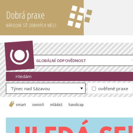
Dobrá praxe
NÁRODNÍ SÍŤ ZDRAVÝCH MĚST
GLOBÁLNÍ ODPOVĚDNOST
Hledám
Týnec nad Sázavou
ověřené praxe
smart
senioři
mládež
handicap