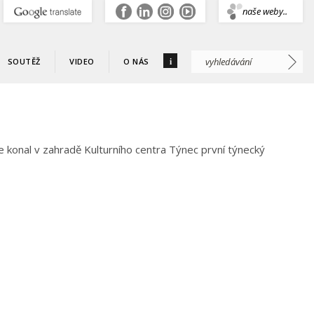
.
naše weby..
i
SOUTĚŽ
VIDEO
O NÁS
 konal v zahradě Kulturního centra Týnec první týnecký