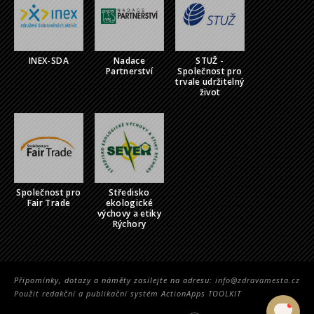
INEX-SDA
Nadace
STUŽ -
Partnerství
Společnost pro
trvale udržitelný
život
Společnost pro
Středisko
Fair Trade
ekologické
výchovy a etiky
Rýchory
Připomínky, dotazy a náměty zasílejte na adresu:
info@zdravamesta.cz
Použit redakční a publikační systém ActionApps TOOLKIT