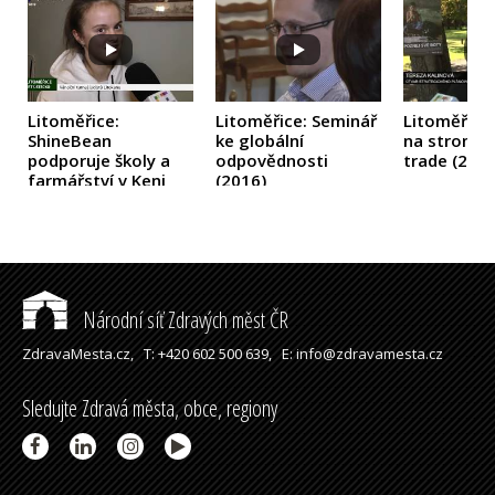
Litoměřice:
Litoměřice: Seminář
Litoměřice
ShineBean
ke globální
na stromech
podporuje školy a
odpovědnosti
trade
(2016
farmářství v Keni
(2016)
(2019)
Národní síť Zdravých měst ČR
ZdravaMesta.cz,
T: +420 602 500 639,
E: info@zdravamesta.cz
Sledujte Zdravá města, obce, regiony