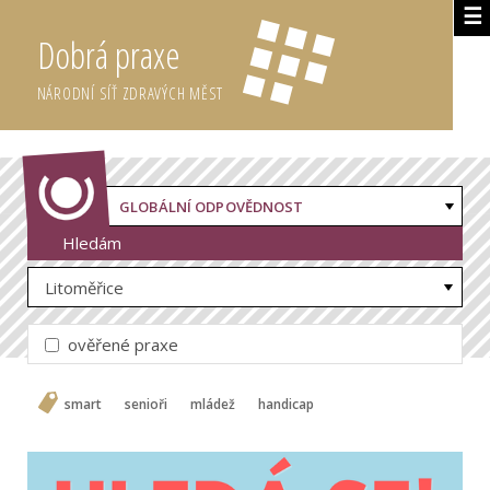
☰
Dobrá praxe
NÁRODNÍ SÍŤ ZDRAVÝCH MĚST
GLOBÁLNÍ ODPOVĚDNOST
Hledám
Litoměřice
ověřené praxe
smart
senioři
mládež
handicap