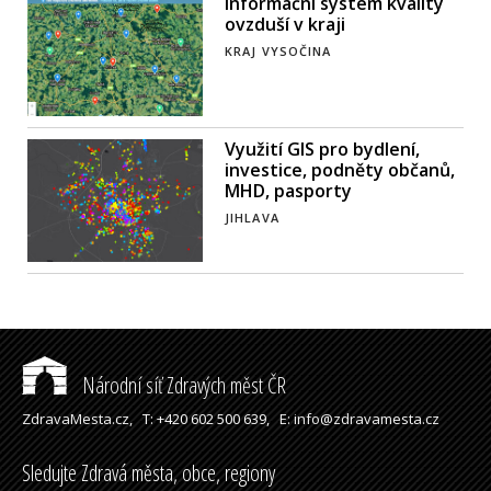
Informační systém kvality
ovzduší v kraji
KRAJ VYSOČINA
Využití GIS pro bydlení,
investice, podněty občanů,
MHD, pasporty
JIHLAVA
Národní síť Zdravých měst ČR
ZdravaMesta.cz,
T: +420 602 500 639,
E: info@zdravamesta.cz
Sledujte Zdravá města, obce, regiony