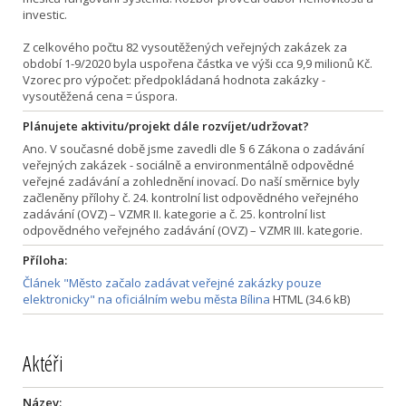
investic.
Z celkového počtu 82 vysoutěžených veřejných zakázek za
období 1-9/2020 byla uspořena částka ve výši cca 9,9 milionů Kč.
Vzorec pro výpočet: předpokládaná hodnota zakázky -
vysoutěžená cena = úspora.
Plánujete aktivitu/projekt dále rozvíjet/udržovat?
Ano. V současné době jsme zavedli dle § 6 Zákona o zadávání
veřejných zakázek - sociálně a environmentálně odpovědné
veřejné zadávání a zohlednění inovací. Do naší směrnice byly
začleněny přílohy č. 24. kontrolní list odpovědného veřejného
zadávání (OVZ) – VZMR II. kategorie a č. 25. kontrolní list
odpovědného veřejného zadávání (OVZ) – VZMR III. kategorie.
Příloha:
Článek "Město začalo zadávat veřejné zakázky pouze
elektronicky" na oficiálním webu města Bílina
HTML (34.6 kB)
Aktéři
Název: