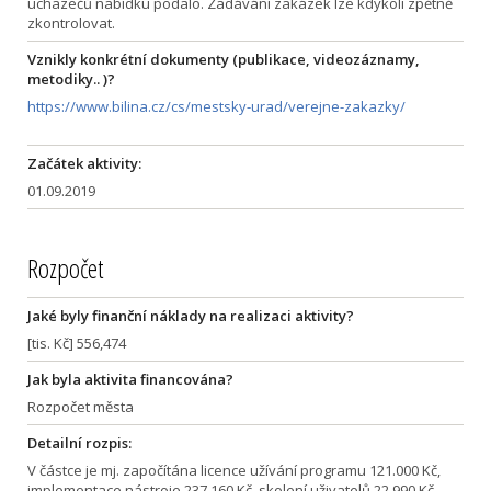
uchazečů nabídku podalo. Zadávání zakázek lze kdykoli zpětně
zkontrolovat.
Vznikly konkrétní dokumenty (publikace, videozáznamy,
metodiky.. )?
https://www.bilina.cz/cs/mestsky-urad/verejne-zakazky/
Začátek aktivity:
01.09.2019
Rozpočet
Jaké byly finanční náklady na realizaci aktivity?
[tis. Kč] 556,474
Jak byla aktivita financována?
Rozpočet města
Detailní rozpis:
V částce je mj. započítána licence užívání programu 121.000 Kč,
implementace nástroje 237.160 Kč, skolení uživatelů 22.990 Kč,