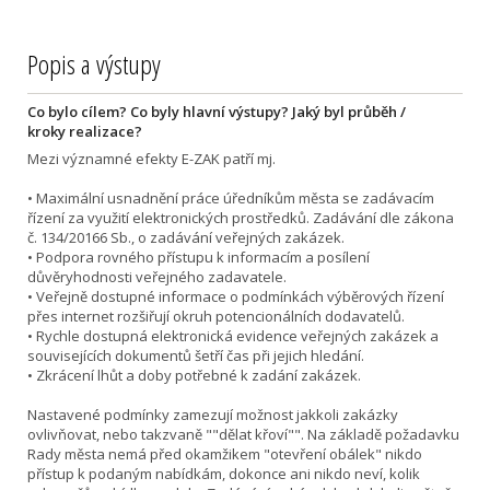
Popis a výstupy
Co bylo cílem? Co byly hlavní výstupy? Jaký byl průběh /
kroky realizace?
Mezi významné efekty E-ZAK patří mj.
• Maximální usnadnění práce úředníkům města se zadávacím
řízení za využití elektronických prostředků. Zadávání dle zákona
č. 134/20166 Sb., o zadávání veřejných zakázek.
• Podpora rovného přístupu k informacím a posílení
důvěryhodnosti veřejného zadavatele.
• Veřejně dostupné informace o podmínkách výběrových řízení
přes internet rozšiřují okruh potencionálních dodavatelů.
• Rychle dostupná elektronická evidence veřejných zakázek a
souvisejících dokumentů šetří čas při jejich hledání.
• Zkrácení lhůt a doby potřebné k zadání zakázek.
Nastavené podmínky zamezují možnost jakkoli zakázky
ovlivňovat, nebo takzvaně ""dělat křoví"". Na základě požadavku
Rady města nemá před okamžikem "otevření obálek" nikdo
přístup k podaným nabídkám, dokonce ani nikdo neví, kolik