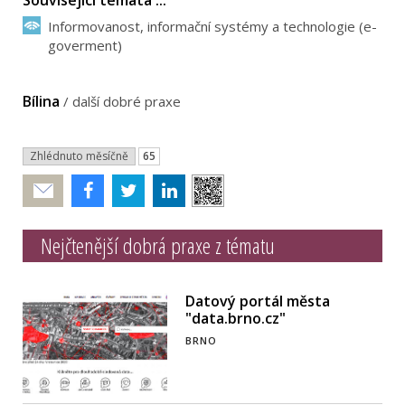
Informovanost, informační systémy a technologie (e-
goverment)
Bílina
/
další dobré praxe
Zhlédnuto měsíčně
65
Poslat
Nejčtenější dobrá praxe z tématu
Datový portál města
"data.brno.cz"
BRNO