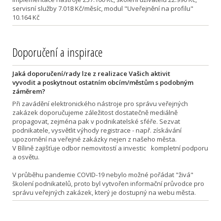
servisní služby 7.018 Kč/měsíc, modul "Uveřejnění na profilu"
10.164 Kč
Doporučení a inspirace
Jaká doporučení/rady lze z realizace Vašich aktivit
vyvodit a poskytnout ostatním obcím/městům s podobným
záměrem?
Při zavádění elektronického nástroje pro správu veřejných
zakázek doporučujeme záležitost dostatečně mediálně
propagovat, zejména pak v podnikatelské sféře. Sezvat
podnikatele, vysvětlit výhody registrace - např. získávání
upozornění na veřejné zakázky nejen z našeho města.
V Bílině zajišťuje odbor nemovitostí a investic kompletní podporu
a osvětu.
V průběhu pandemie COVID-19 nebylo možné pořádat "živá"
školení podnikatelů, proto byl vytvořen informační průvodce pro
správu veřejných zakázek, který je dostupný na webu města.