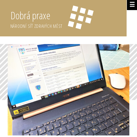
☰
Dobrá praxe
NÁRODNÍ SÍŤ ZDRAVÝCH MĚST