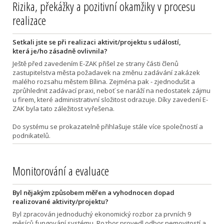
Rizika, překážky a pozitivní okamžiky v procesu
realizace
Setkali jste se při realizaci aktivit/projektu s událostí,
která je/ho zásadně ovlivnila?
Ještě před zavedením E-ZAK přišel ze strany části členů
zastupitelstva města požadavek na změnu zadávání zakázek
malého rozsahu městem Bílina. Zejména pak - zjednodušit a
zprůhlednit zadávací praxi, neboť se naráží na nedostatek zájmu
u firem, které administrativní složitost odrazuje. Díky zavedení E-
ZAK byla tato záležitost vyřešena.
Do systému se prokazatelně přihlašuje stále více společností a
podnikatelů.
Monitorování a evaluace
Byl nějakým způsobem měřen a vyhodnocen dopad
realizované aktivity/projektu?
Byl zpracován jednoduchý ekonomický rozbor za prvních 9
měsíců fungování systému. Rozbor provedl odbor nemovitostí a