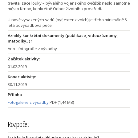
(revitalizace louky – bývalého vojenského cvičiště) neslo samotné
město Krnov, konkrétně Odbor životního prostředí.
U nově vysazených sadů (byť extenzivních) je třeba minimálně 5-
letá povýsadbová péče
Vznikly konkrétní dokumenty (publikace, videozáznamy,
metodiky.. )?
Ano - fotografie z výsadby
Začátek aktivity:
01.02.2019
Konec aktivity:
30.11.2019
Příloha
Fotogalerie z výsadby
PDF (1,44 MB)
Rozpočet
Jaké byly finanční náklady na realizaci aktivity?