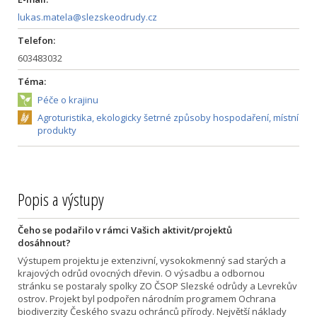
lukas.matela@slezskeodrudy.cz
Telefon:
603483032
Téma:
Péče o krajinu
Agroturistika, ekologicky šetrné způsoby hospodaření, místní
produkty
Popis a výstupy
Čeho se podařilo v rámci Vašich aktivit/projektů
dosáhnout?
Výstupem projektu je extenzivní, vysokokmenný sad starých a
krajových odrůd ovocných dřevin. O výsadbu a odbornou
stránku se postaraly spolky ZO ČSOP Slezské odrůdy a Levrekův
ostrov. Projekt byl podpořen národním programem Ochrana
biodiverzity Českého svazu ochránců přírody. Největší náklady