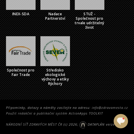
INEX-SDA
Nadace
STUŽ -
Partnerství
Společnost pro
trvale udržitelný
život
Společnost pro
Středisko
Fair Trade
ekologické
výchovy a etiky
Rýchory
Připomínky, dotazy a náměty zasílejte na adresu:
info@zdravamesta.cz
Použit redakční a publikační systém ActionApps TOOLKIT
NÁRODNÍ SÍŤ ZDRAVÝCH MĚST ČR
(c) 2026;
DATAPLÁN verze 2.5314