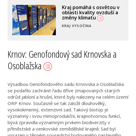
Globální vzdělávání na
základní škole
VSETÍN
Krnov: Genofondový sad Krnovska a
Osoblažska
Výsadbou Genofondového sadu Krnovska a Osoblažska
se podařilo zachránit řadu dříve zmapovaných starých
odrůd jabloní a hrušní, které byly nalezeny na celém území
ORP Krnov. Současně se tak založil dlouhověký,
vysokokmenný, extenzivní sad. Takový biotop je
významný i svou mimoprodukční, krajinotvornou funkcí,
bývá zpravidla významným prvkem biodiverzity v
příměstské a venkovské zemědělské krajině. Sad byl
vysazen v těsném sousedství budovaného pastevního