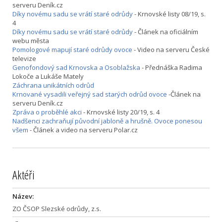
serveru Deník.cz
Díky novému sadu se vrátí staré odrůdy
- Krnovské listy 08/19, s.
4
Díky novému sadu se vrátí staré odrůdy
- Článek na oficiálním
webu města
Pomologové mapují staré odrůdy ovoce
- Video na serveru České
televize
Genofondový sad Krnovska a Osoblažska
- Přednáška Radima
Lokoče a Lukáše Mately
Záchrana unikátních odrůd
Krnované vysadili veřejný sad starých odrůd ovoce
-Článek na
serveru Deník.cz
Zpráva o proběhlé akci
- Krnovské listy 20/19, s. 4
Nadšenci zachraňují původní jabloně a hrušně. Ovoce ponesou
všem
- Článek a video na serveru Polar.cz
Aktéři
Název:
ZO ČSOP Slezské odrůdy, z.s.