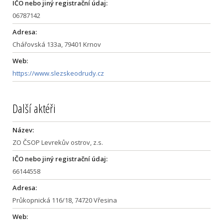
IČO nebo jiný registrační údaj:
06787142
Adresa:
Chářovská 133a, 79401 Krnov
Web:
https://www.slezskeodrudy.cz
Další aktéři
Název:
ZO ČSOP Levrekův ostrov, z.s.
IČO nebo jiný registrační údaj:
66144558
Adresa:
Průkopnická 116/18, 74720 Vřesina
Web: