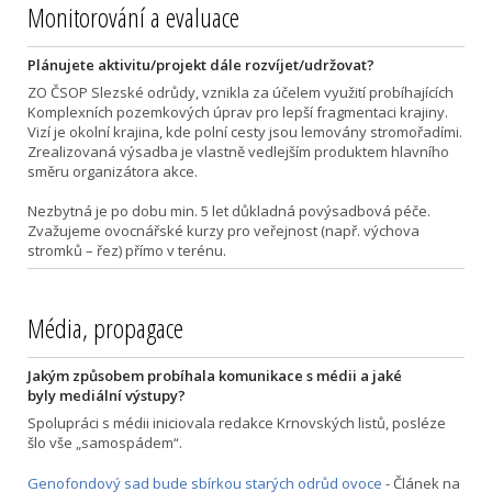
Monitorování a evaluace
Plánujete aktivitu/projekt dále rozvíjet/udržovat?
ZO ČSOP Slezské odrůdy, vznikla za účelem využití probíhajících
Komplexních pozemkových úprav pro lepší fragmentaci krajiny.
Vizí je okolní krajina, kde polní cesty jsou lemovány stromořadími.
Zrealizovaná výsadba je vlastně vedlejším produktem hlavního
směru organizátora akce.
Nezbytná je po dobu min. 5 let důkladná povýsadbová péče.
Zvažujeme ovocnářské kurzy pro veřejnost (např. výchova
stromků – řez) přímo v terénu.
Média, propagace
Jakým způsobem probíhala komunikace s médii a jaké
byly mediální výstupy?
Spolupráci s médii iniciovala redakce Krnovských listů, posléze
šlo vše „samospádem“.
Genofondový sad bude sbírkou starých odrůd ovoce
- Článek na