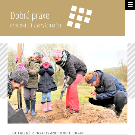
☰
Dobrá praxe
NÁRODNÍ SÍŤ ZDRAVÝCH MĚST
DETAILNĚ ZPRACOVANÉ DOBRÉ PRAXE