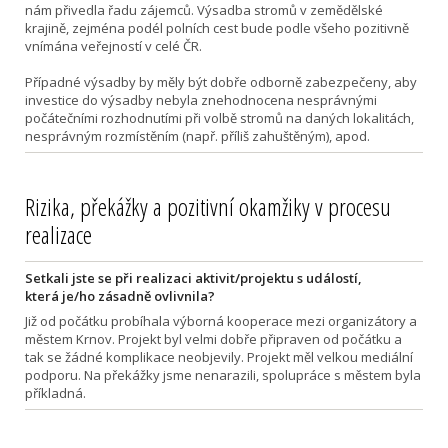
nám přivedla řadu zájemců. Výsadba stromů v zemědělské
krajině, zejména podél polních cest bude podle všeho pozitivně
vnímána veřejností v celé ČR.
Případné výsadby by měly být dobře odborně zabezpečeny, aby
investice do výsadby nebyla znehodnocena nesprávnými
počátečními rozhodnutími při volbě stromů na daných lokalitách,
nesprávným rozmístěním (např. příliš zahuštěným), apod.
Rizika, překážky a pozitivní okamžiky v procesu
realizace
Setkali jste se při realizaci aktivit/projektu s událostí,
která je/ho zásadně ovlivnila?
Již od počátku probíhala výborná kooperace mezi organizátory a
městem Krnov. Projekt byl velmi dobře připraven od počátku a
tak se žádné komplikace neobjevily. Projekt měl velkou mediální
podporu. Na překážky jsme nenarazili, spolupráce s městem byla
příkladná.