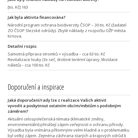
[tis. Kč] 163
Jak byla aktivita financována?
Národní program ochrana biodiverzity ČSOP – 30 tis. Kč (žadatel
ZO ČSOP Slezské odrůdy). Zbylé náklady z rozpočtu OŽP města
Krnova.
Detailní rozpis:
Samotná příprava stromků + výsadba – cca 63 tis. Kč
Revitalizace louky (3x seč, drobné terénní úpravy, likvidace
náletů) – cca 100 tis. Kč
Doporučení a inspirace
Jaká doporučení/rady lze z realizace Vašich aktivit
vyvodit a poskytnout ostatním obcím/městům s podobným
záměrem?
Aktuální celospolečenská témata (klimatické změny,
environmentální) přinášejí zájem veřejnosti o ochranu přírody.
Výsadba byla vnímána přítomnými velmi kladně a o problematiku
byl velký zájem. Zejména záchrana starých a krajových odrůd k