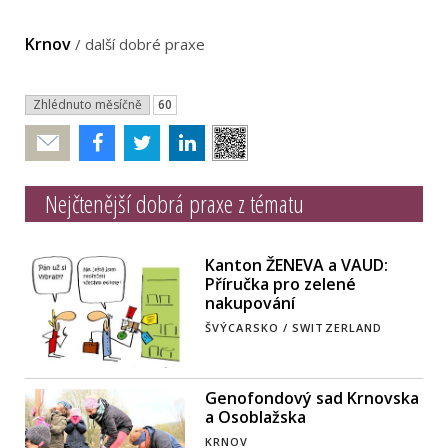
Krnov
/
další dobré praxe
Zhlédnuto měsíčně
60
Poslat
Nejčtenější dobrá praxe z tématu
Kanton ŽENEVA a VAUD:
Příručka pro zelené
nakupování
ŠVÝCARSKO / SWITZERLAND
Genofondový sad Krnovska
a Osoblažska
KRNOV