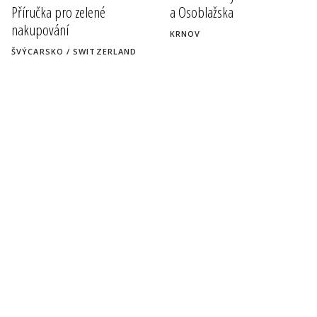
Příručka pro zelené
a Osoblažska
nakupování
KRNOV
ŠVÝCARSKO / SWITZERLAND