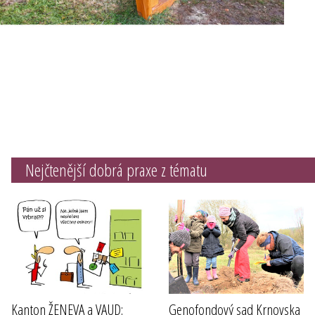
Nejčtenější dobrá praxe z tématu
Kanton ŽENEVA a VAUD:
Genofondový sad Krnovska