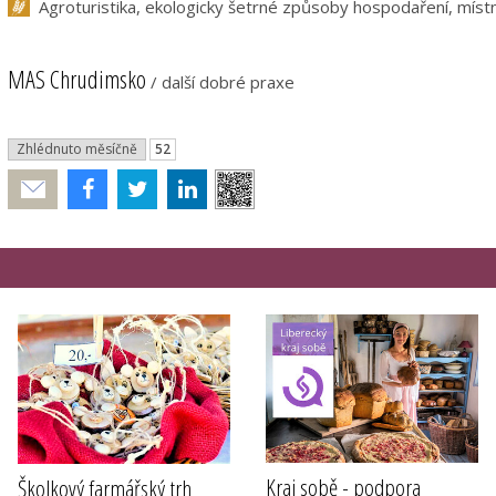
Agroturistika, ekologicky šetrné způsoby hospodaření, míst
MAS Chrudimsko
/
další dobré praxe
Zhlédnuto měsíčně
52
Poslat
Kraj sobě - podpora
Školkový farmářský trh