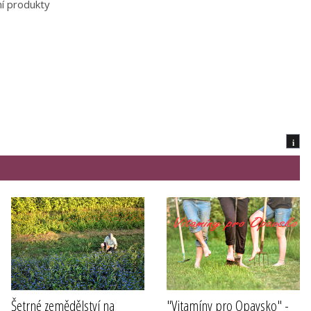
ní produkty
i
Šetrné zemědělství na
"Vitamíny pro Opavsko" -