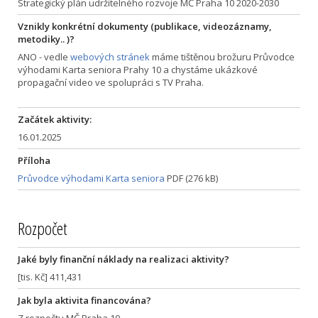
Strategický plán udržitelného rozvoje MČ Praha 10 2020-2030
Vznikly konkrétní dokumenty (publikace, videozáznamy,
metodiky.. )?
ANO - vedle
webových stránek
máme tištěnou brožuru Průvodce
výhodami Karta seniora Prahy 10 a chystáme ukázkové
propagační video ve spolupráci s TV Praha.
Začátek aktivity:
16.01.2025
Příloha
Průvodce výhodami Karta seniora
PDF (276 kB)
Rozpočet
Jaké byly finanční náklady na realizaci aktivity?
[tis. Kč] 411,431
Jak byla aktivita financována?