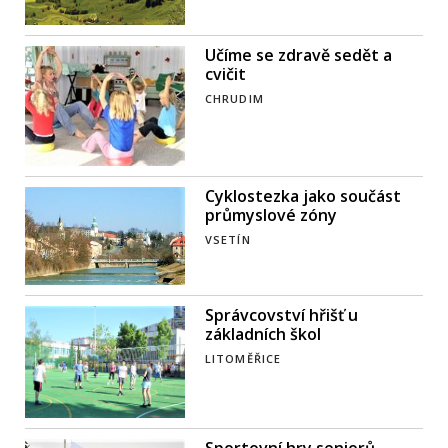
Učíme se zdravě sedět a
cvičit
CHRUDIM
Cyklostezka jako součást
průmyslové zóny
VSETÍN
Správcovství hřišť u
základních škol
LITOMĚŘICE
Sportovní hry seniorů