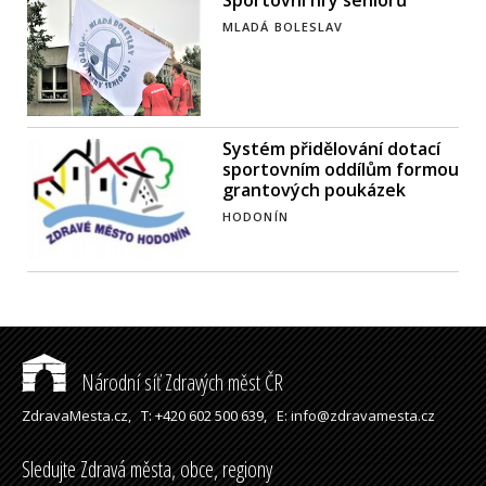
MLADÁ BOLESLAV
Systém přidělování dotací
sportovním oddílům formou
grantových poukázek
HODONÍN
Národní síť Zdravých měst ČR
ZdravaMesta.cz,
T: +420 602 500 639,
E: info@zdravamesta.cz
Sledujte Zdravá města, obce, regiony