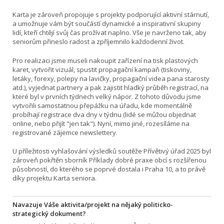
Karta je zároveň propojuje s projekty podporující aktivní stárnutí,
a umožnuje vám být součástí dynamické a inspirativní skupiny
lidí, kteří chtějí svůj čas prožívat naplno. Vše je navrženo tak, aby
seniorům přineslo radost a zpříjemnilo každodenní život.
Pro realizaci jsme museli nakoupit zařízení na tisk plastových
karet, vytvořit vizuál, spustit propagační kampaň (tiskoviny,
letáky, forexy, polepy na lavičky, propagační videa pana starosty
atd.), vyjednat partnery a pak zajistit hladký průběh registrací, na
které byl v prvních týdnech velký nápor. Z tohoto důvodu jsme
vytvořili samostatnou přepážku na úřadu, kde momentálně
probíhají registrace dva dny v týdnu (lidé se můžou objednat
online, nebo přijít "jen tak"). Nyní, mimo jiné, rozesíláme na
registrované zájemce newslettery.
U příležitosti vyhlašování výsledků soutěže Přívětivý úřad 2025 byl
zároveň pokřtěn sborník Příklady dobré praxe obcí s rozšířenou
působností, do kterého se poprvé dostala i Praha 10, a to právě
díky projektu Karta seniora.
Navazuje Váše aktivita/projekt na nějaký politicko-
strategický dokument?