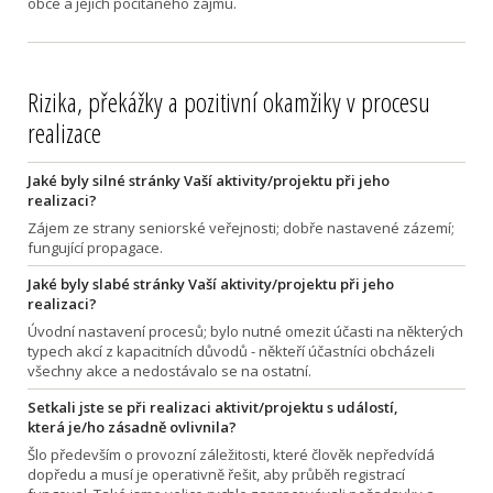
obce a jejich počítaného zájmu.
Rizika, překážky a pozitivní okamžiky v procesu
realizace
Jaké byly silné stránky Vaší aktivity/projektu při jeho
realizaci?
Zájem ze strany seniorské veřejnosti; dobře nastavené zázemí;
fungující propagace.
Jaké byly slabé stránky Vaší aktivity/projektu při jeho
realizaci?
Úvodní nastavení procesů; bylo nutné omezit účasti na některých
typech akcí z kapacitních důvodů - někteří účastníci obcházeli
všechny akce a nedostávalo se na ostatní.
Setkali jste se při realizaci aktivit/projektu s událostí,
která je/ho zásadně ovlivnila?
Šlo především o provozní záležitosti, které člověk nepředvídá
dopředu a musí je operativně řešit, aby průběh registrací