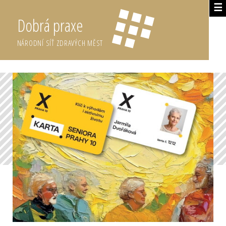
☰
Dobrá praxe
NÁRODNÍ SÍŤ ZDRAVÝCH MĚST