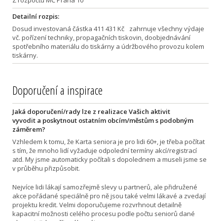
Z rozpočtu MČ Praha 10
Detailní rozpis:
Dosud investovaná částka 411 431 Kč zahrnuje všechny výdaje
vč. pořízení techniky, propagačních tiskovin, doobjednávání
spotřebního materiálu do tiskárny a údržbového provozu kolem
tiskárny.
Doporučení a inspirace
Jaká doporučení/rady lze z realizace Vašich aktivit
vyvodit a poskytnout ostatním obcím/městům s podobným
záměrem?
Vzhledem k tomu, že Karta seniora je pro lidi 60+, je třeba počítat
s tím, že mnoho lidí vyžaduje odpolední termíny akcí/registrací
atd. My jsme automaticky počítali s dopolednem a museli jsme se
v průběhu přizpůsobit.
Nejvíce lidi lákají samozřejmě slevy u partnerů, ale přidružené
akce pořádané speciálně pro ně jsou také velmi lákavé a zvedají
projektu kredit. Velmi doporučujeme rozvrhnout detailně
kapacitní možnosti celého procesu podle počtu seniorů dané