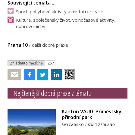
Související témata ...
Sport, pohybové aktivity a místní rekreace
Kultura, společenský život, volnočasové aktivity,
dobrovolnictví
Praha 10
/
další dobré praxe
Zhlédnuto měsíčně
257
Poslat
Nejčtenější dobrá praxe z tématu
Kanton VAUD: Příměstský
přírodní park
ŠVÝCARSKO / SWITZERLAND