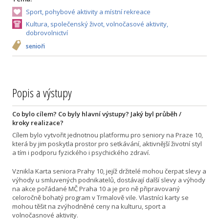
Sport, pohybové aktivity a místní rekreace
Kultura, společenský život, volnočasové aktivity,
dobrovolnictví
senioři
Popis a výstupy
Co bylo cílem? Co byly hlavní výstupy? Jaký byl průběh /
kroky realizace?
Cílem bylo vytvořit jednotnou platformu pro seniory na Praze 10,
která by jim poskytla prostor pro setkávání, aktivnější životní styl
a tím i podporu fyzického i psychického zdraví.
Vznikla Karta seniora Prahy 10, jejíž držitelé mohou čerpat slevy a
výhody u smluvených podnikatelů, dostávají další slevy a výhody
na akce pořádané MČ Praha 10 a je pro ně připravovaný
celoročně bohatý program v Trmalově vile. Vlastníci karty se
mohou těšit na zvýhodněné ceny na kulturu, sport a
volnočasnové aktivity.