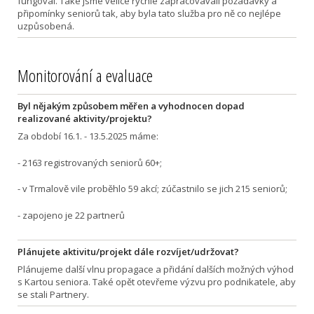
fungoval. Také jsme velice rychle zapracovávali požadavky a
připomínky seniorů tak, aby byla tato služba pro ně co nejlépe
uzpůsobená.
Monitorování a evaluace
Byl nějakým způsobem měřen a vyhodnocen dopad
realizované aktivity/projektu?
Za období 16.1. - 13.5.2025 máme:
- 2163 registrovaných seniorů 60+;
- v Trmalově vile proběhlo 59 akcí; zúčastnilo se jich 215 seniorů;
- zapojeno je 22 partnerů
Plánujete aktivitu/projekt dále rozvíjet/udržovat?
Plánujeme další vlnu propagace a přidání dalších možných výhod
s Kartou seniora. Také opět otevřeme výzvu pro podnikatele, aby
se stali Partnery.