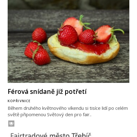
Férová snídaně již potřetí
KOPŘIVNICE
Během druhého květnového víkendu si tisíce lidí po celém
světě připomenou Světový den pro fair..