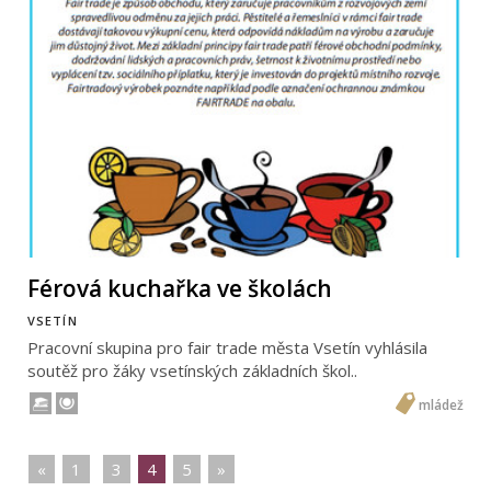
Férová kuchařka ve školách
VSETÍN
Pracovní skupina pro fair trade města Vsetín vyhlásila
soutěž pro žáky vsetínských základních škol..
mládež
«
|
1
|
|
3
|
4
|
5
|
»