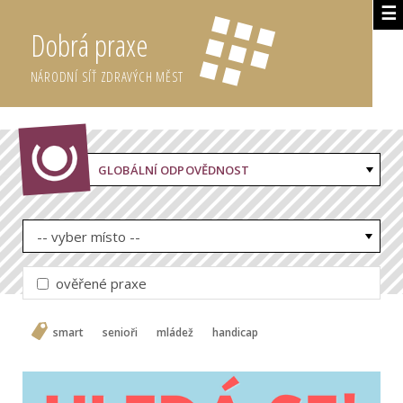
☰
Dobrá praxe
NÁRODNÍ SÍŤ ZDRAVÝCH MĚST
GLOBÁLNÍ ODPOVĚDNOST
-- vyber místo --
ověřené praxe
smart
senioři
mládež
handicap