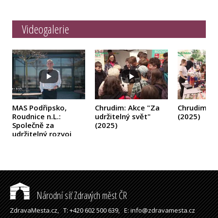
Videogalerie
MAS Podřipsko,
Chrudim: Akce "Za
Chrudim: 
Roudnice n.L.:
udržitelný svět"
(2025)
Společně za
(2025)
udržitelný rozvoj
Podřipska
(2025)
Národní síť Zdravých měst ČR
ZdravaMesta.cz,
T: +420 602 500 639,
E: info@zdravamesta.cz