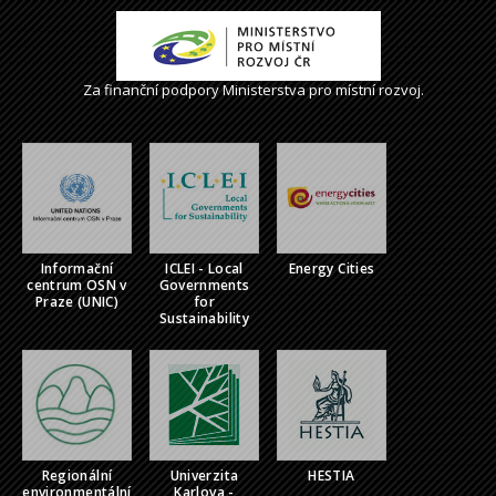
Za finanční podpory Ministerstva pro místní rozvoj.
Informační
ICLEI - Local
Energy Cities
centrum OSN v
Governments
Praze (UNIC)
for
Sustainability
Regionální
Univerzita
HESTIA
environmentální
Karlova -