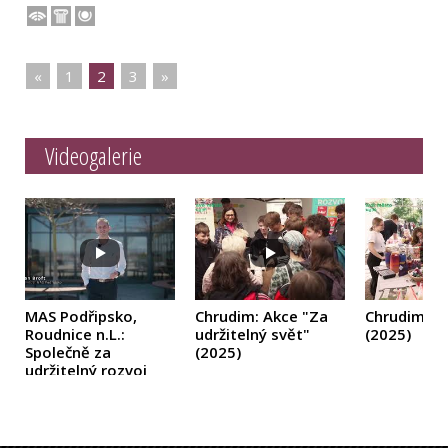
«
|
1
|
2
|
3
|
»
Videogalerie
MAS Podřipsko,
Chrudim: Akce "Za
Chrudim: 
Roudnice n.L.:
udržitelný svět"
(2025)
Společně za
(2025)
udržitelný rozvoj
Podřipska
(2025)