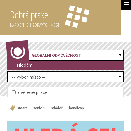
☰
Dobrá praxe
NÁRODNÍ SÍŤ ZDRAVÝCH MĚST
GLOBÁLNÍ ODPOVĚDNOST
Hledám
-- vyber místo --
ověřené praxe
smart
senioři
mládež
handicap