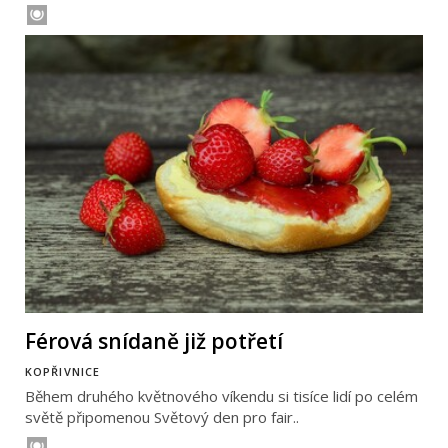
Férová snídaně již potřetí
KOPŘIVNICE
Během druhého květnového víkendu si tisíce lidí po celém
světě připomenou Světový den pro fair..