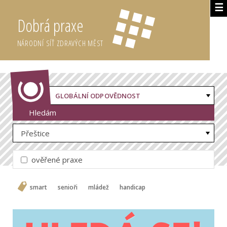
☰
Dobrá praxe
NÁRODNÍ SÍŤ ZDRAVÝCH MĚST
GLOBÁLNÍ ODPOVĚDNOST
Hledám
Přeštice
ověřené praxe
smart
senioři
mládež
handicap