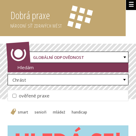
☰
Dobrá praxe
NÁRODNÍ SÍŤ ZDRAVÝCH MĚST
GLOBÁLNÍ ODPOVĚDNOST
Hledám
Chrást
ověřené praxe
smart
senioři
mládež
handicap