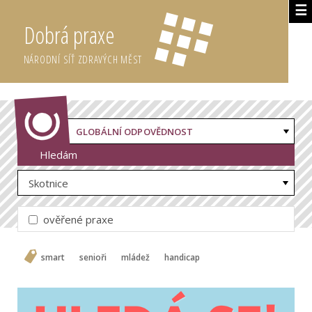
☰
Dobrá praxe
NÁRODNÍ SÍŤ ZDRAVÝCH MĚST
GLOBÁLNÍ ODPOVĚDNOST
Hledám
Skotnice
ověřené praxe
smart
senioři
mládež
handicap