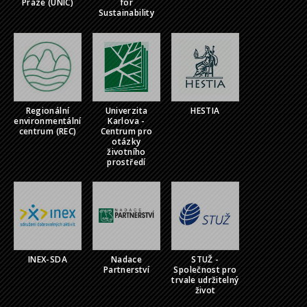
Praze (UNIC)
for
Sustainability
Regionální
Univerzita
HESTIA
environmentální
Karlova -
centrum (REC)
Centrum pro
otázky
životního
prostředí
INEX-SDA
Nadace
STUŽ -
Partnerství
Společnost pro
trvale udržitelný
život