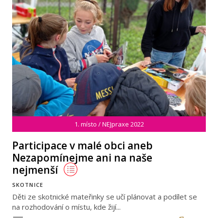
1. místo / NEJpraxe 2022
Participace v malé obci aneb
Nezapomínejme ani na naše
nejmenší
SKOTNICE
Děti ze skotnické mateřinky se učí plánovat a podílet se
na rozhodování o místu, kde žijí...