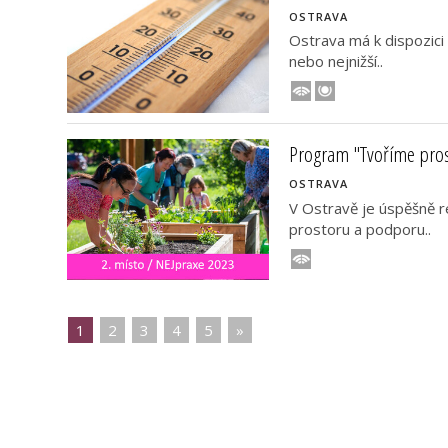
OSTRAVA
Ostrava má k dispozici
nebo nejnižší..
Program "Tvoříme pros
OSTRAVA
V Ostravě je úspěšně r
prostoru a podporu..
1
|
2
|
3
|
4
|
5
|
»