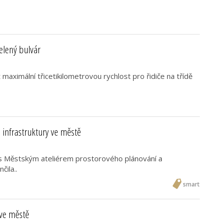
elený bulvár
maximální třicetikilometrovou rychlost pro řidiče na třídě
infrastruktury ve městě
 s Městským ateliérem prostorového plánování a
čila..
smart
ve městě