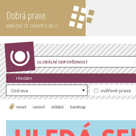
Dobrá praxe
NÁRODNÍ SÍŤ ZDRAVÝCH MĚST
GLOBÁLNÍ ODPOVĚDNOST
Hledám
Ostrava
ověřené praxe
smart
senioři
mládež
handicap