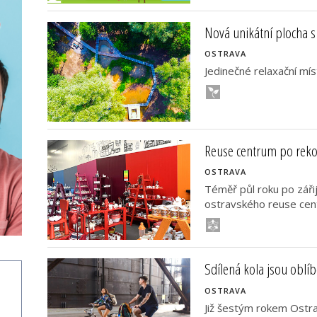
Nová unikátní plocha 
OSTRAVA
Jedinečné relaxační mís
Reuse centrum po reko
OSTRAVA
Téměř půl roku po záři
ostravského reuse cent
Sdílená kola jsou obl
OSTRAVA
Již šestým rokem Ostra