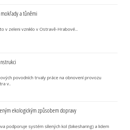
s mokřady a tůněmi
to v zeleni vzniklo v Ostravě-Hrabové...
nstrukci
jových povodních trvaly práce na obnovení provozu
ra v..
íbeným ekologickým způsobem dopravy
va podporuje systém sílených kol (bikesharing) a lidem