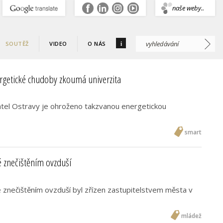
.
naše weby..
i
SOUTĚŽ
VIDEO
O NÁS
rgetické chudoby zkoumá univerzita
atel Ostravy je ohroženo takzvanou energetickou
smart
 znečištěním ovzduší
 znečištěním ovzduší byl zřízen zastupitelstvem města v
mládež