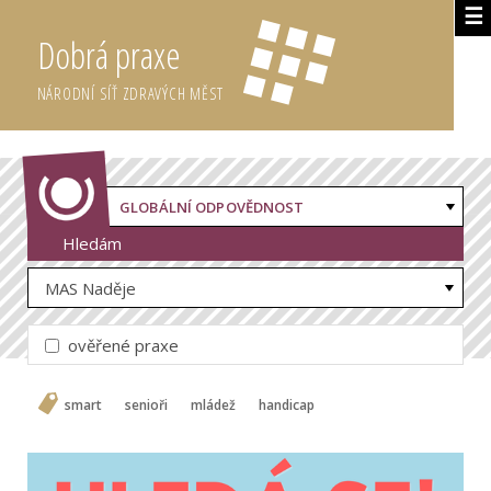
☰
Dobrá praxe
NÁRODNÍ SÍŤ ZDRAVÝCH MĚST
GLOBÁLNÍ ODPOVĚDNOST
Hledám
MAS Naděje
ověřené praxe
smart
senioři
mládež
handicap