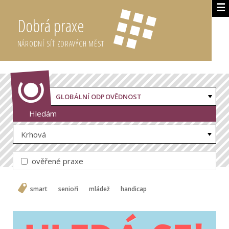
☰
Dobrá praxe
NÁRODNÍ SÍŤ ZDRAVÝCH MĚST
GLOBÁLNÍ ODPOVĚDNOST
Hledám
Krhová
ověřené praxe
smart
senioři
mládež
handicap