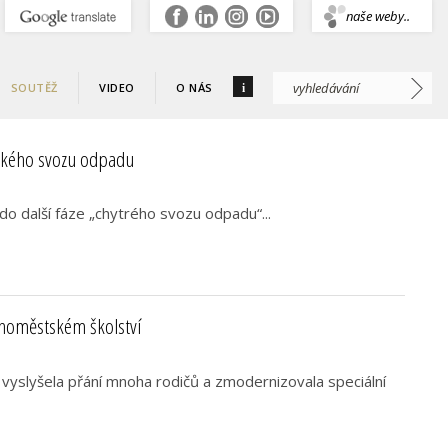
.
naše weby..
i
SOUTĚŽ
VIDEO
O NÁS
ického svozu odpadu
do další fáze „chytrého svozu odpadu“...
homěstském školství
vyslyšela přání mnoha rodičů a zmodernizovala speciální