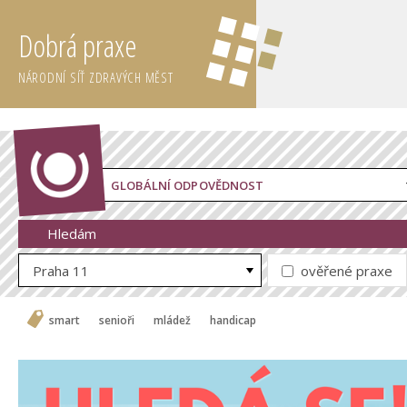
Dobrá praxe
NÁRODNÍ SÍŤ ZDRAVÝCH MĚST
GLOBÁLNÍ ODPOVĚDNOST
Hledám
Praha 11
ověřené praxe
smart
senioři
mládež
handicap