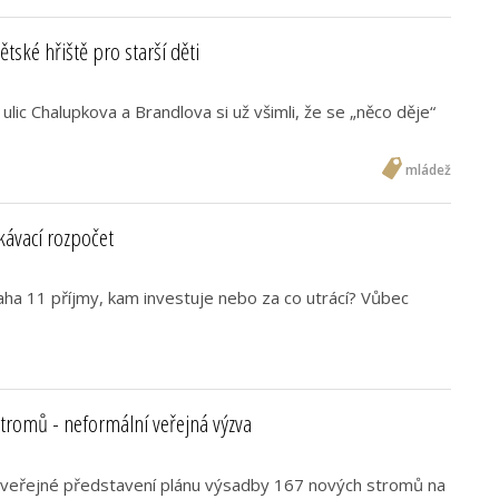
tské hřiště pro starší děti
ulic Chalupkova a Brandlova si už všimli, že se „něco děje“
mládež
kávací rozpočet
aha 11 příjmy, kam investuje nebo za co utrácí? Vůbec
stromů - neformální veřejná výzva
veřejné představení plánu výsadby 167 nových stromů na